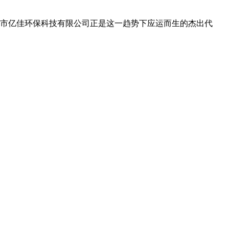
阳市亿佳环保科技有限公司正是这一趋势下应运而生的杰出代