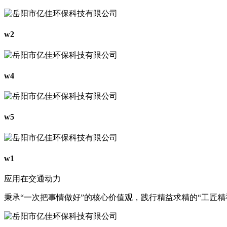
w2
w4
w5
w1
应用在交通动力
秉承“一次把事情做好”的核心价值观，践行精益求精的“工匠