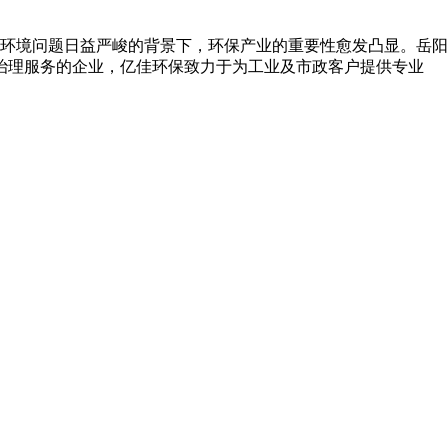
球环境问题日益严峻的背景下，环保产业的重要性愈发凸显。岳
治理服务的企业，亿佳环保致力于为工业及市政客户提供专业