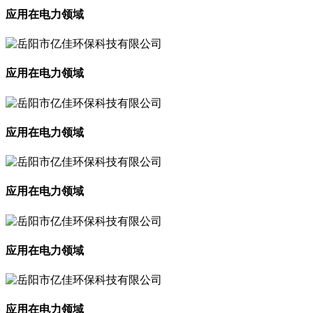
应用在电力领域
应用在电力领域
应用在电力领域
应用在电力领域
应用在电力领域
应用在电力领域