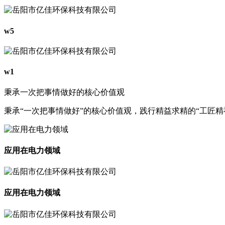
w5
w1
秉承一次把事情做好的核心价值观
秉承“一次把事情做好”的核心价值观，践行精益求精的“工匠
应用在电力领域
应用在电力领域