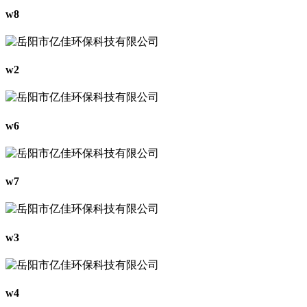
w8
w2
w6
w7
w3
w4