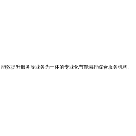
、能效提升服务等业务为一体的专业化节能减排综合服务机构。