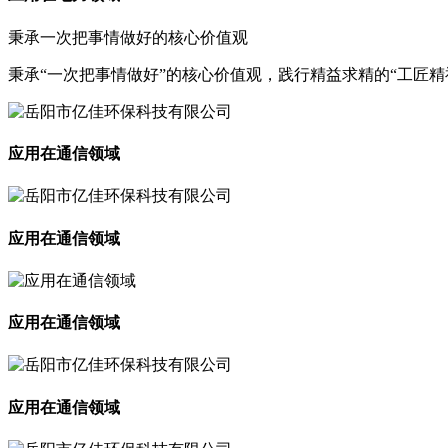
秉承一次把事情做好的核心价值观
秉承“一次把事情做好”的核心价值观，践行精益求精的“工匠
应用在通信领域
应用在通信领域
应用在通信领域
应用在通信领域